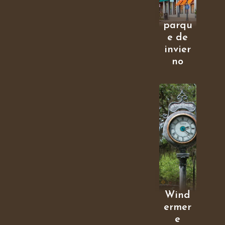
parqu
e de
invier
no
Wind
ermer
e