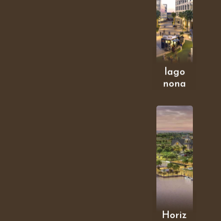
lago
nona
Horiz