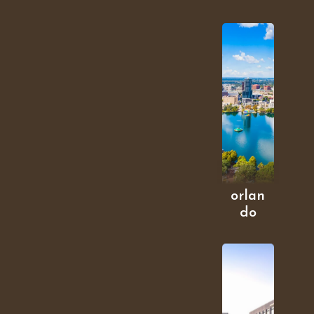
orlan
do