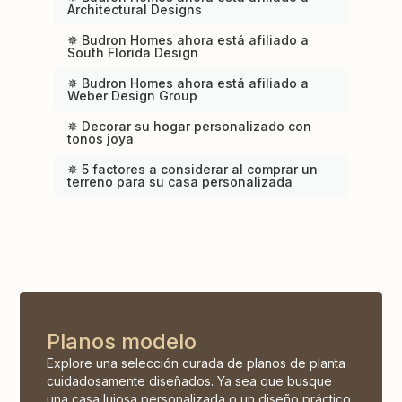
Architectural Designs
✵ Budron Homes ahora está afiliado a
South Florida Design
✵ Budron Homes ahora está afiliado a
Weber Design Group
✵ Decorar su hogar personalizado con
tonos joya
✵ 5 factores a considerar al comprar un
terreno para su casa personalizada
Planos modelo
Explore una selección curada de planos de planta
cuidadosamente diseñados. Ya sea que busque
una casa lujosa personalizada o un diseño práctico,