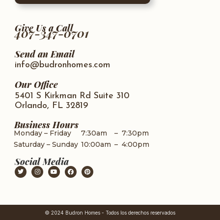
Give Us a Call
407-347-0701
Send an Email
info@budronhomes.com
Our Office
5401 S Kirkman Rd Suite 310
Orlando, FL 32819
Business Hours
Monday – Friday
7:30am
–
7:30pm
Saturday – Sunday
10:00am
–
4:00pm
Social Media
© 2024 Budron Homes - Todos los derechos reservados