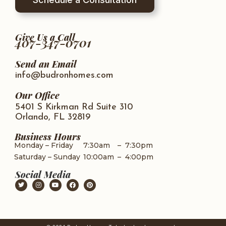
Give Us a Call
407-347-0701
Send an Email
info@budronhomes.com
Our Office
5401 S Kirkman Rd Suite 310
Orlando, FL 32819
Business Hours
Monday – Friday
7:30am
–
7:30pm
Saturday – Sunday
10:00am
–
4:00pm
Social Media