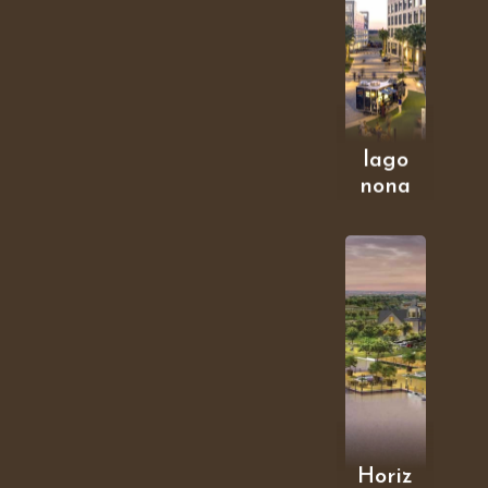
lago
nona
Horiz