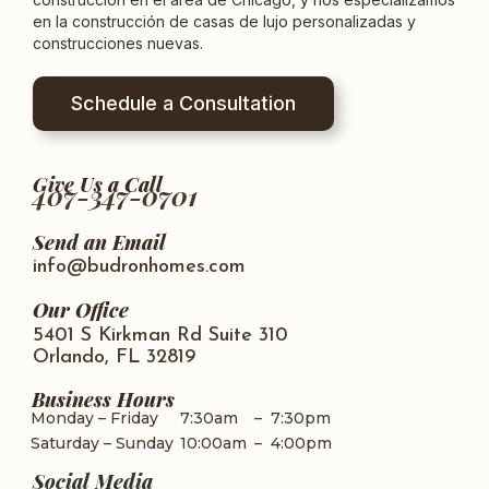
en la construcción de casas de lujo personalizadas y
construcciones nuevas.
Schedule a Consultation
Give Us a Call
407-347-0701
Send an Email
info@budronhomes.com
Our Office
5401 S Kirkman Rd Suite 310
Orlando, FL 32819
Business Hours
Monday – Friday
7:30am
–
7:30pm
Saturday – Sunday
10:00am
–
4:00pm
Social Media