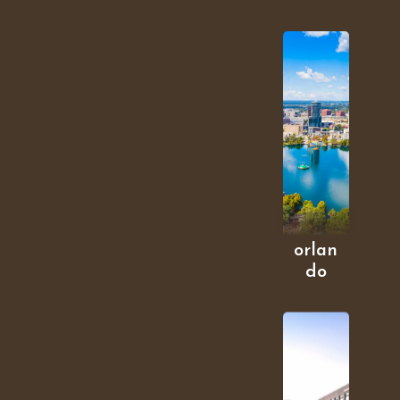
orlan
do