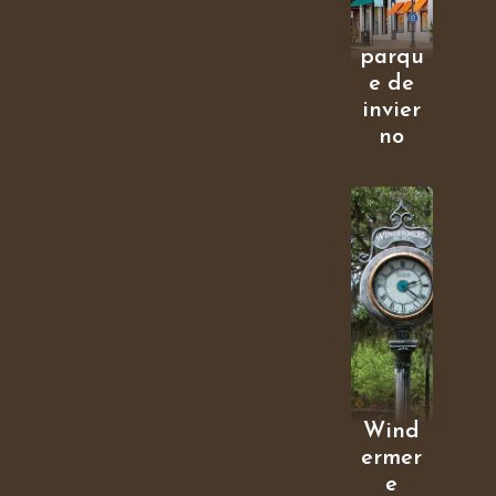
parqu
e de
invier
no
Wind
ermer
e