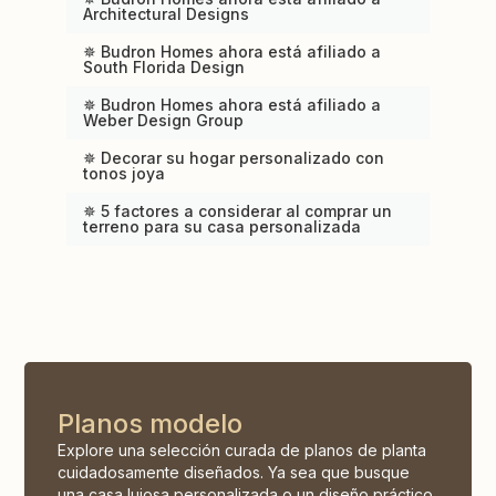
Architectural Designs
✵ Budron Homes ahora está afiliado a
South Florida Design
✵ Budron Homes ahora está afiliado a
Weber Design Group
✵ Decorar su hogar personalizado con
tonos joya
✵ 5 factores a considerar al comprar un
terreno para su casa personalizada
Planos modelo
Explore una selección curada de planos de planta
cuidadosamente diseñados. Ya sea que busque
una casa lujosa personalizada o un diseño práctico,