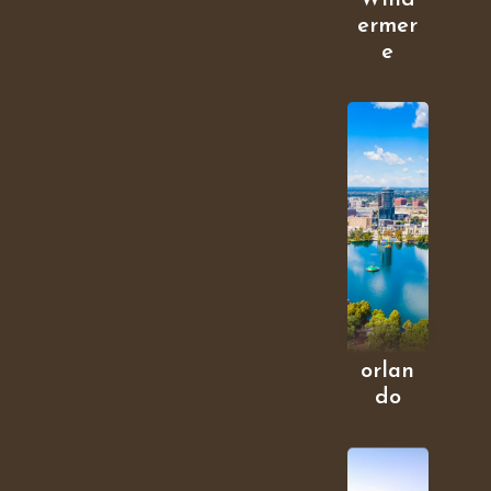
Wind
ermer
e
orlan
do