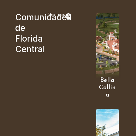
Ver más
Comunidades
de
Florida
Central
Bella
Collin
a