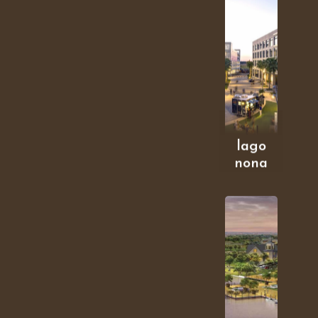
lago
nona