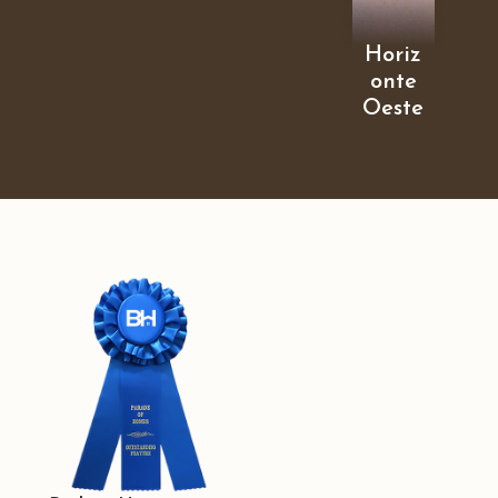
Horiz
onte
Oeste