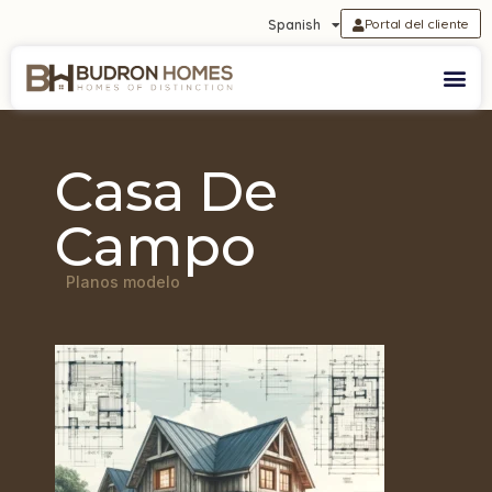
Portal del cliente
Spanish
Casa De
Campo
Planos modelo