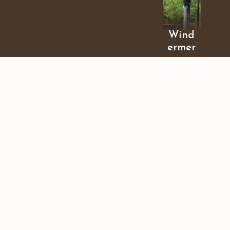
Wind
ermer
e
orlan
do