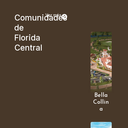
Ver más
Comunidades
de
Florida
Central
Bella
Collin
a