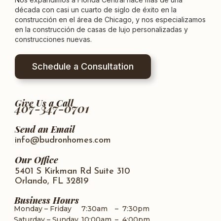
década con casi un cuarto de siglo de éxito en la
construcción en el área de Chicago, y nos especializamos
en la construcción de casas de lujo personalizadas y
construcciones nuevas.
Schedule a Consultation
Give Us a Call
407-347-0701
Send an Email
info@budronhomes.com
Our Office
5401 S Kirkman Rd Suite 310
Orlando, FL 32819
Business Hours
Monday – Friday
7:30am
–
7:30pm
Saturday – Sunday
10:00am
–
4:00pm