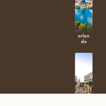
orlan
do