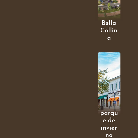
Bella
Collin
a
parqu
e de
invier
no