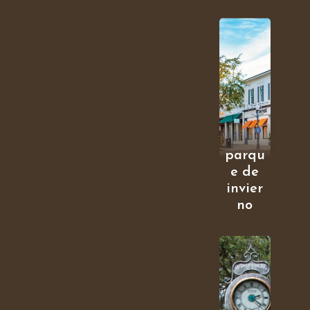
parqu
e de
invier
no