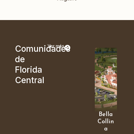
Ver más
Comunidades
de
Florida
Central
Bella
Collin
a