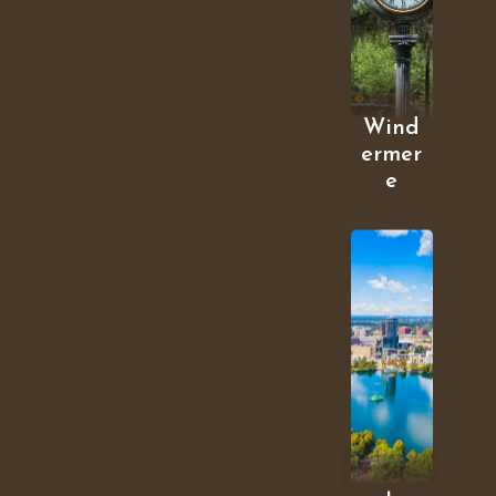
Wind
ermer
e