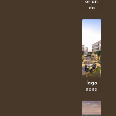
orlan
do
lago
nona