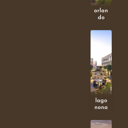
orlan
do
lago
nona