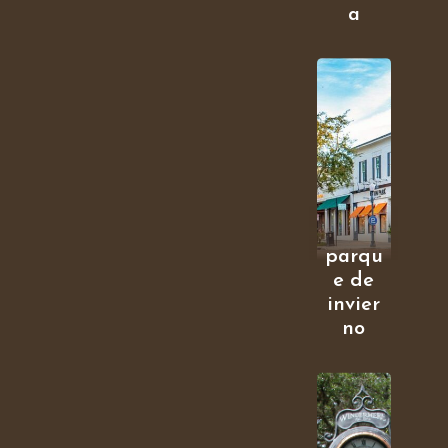
a
parqu
e de
invier
no