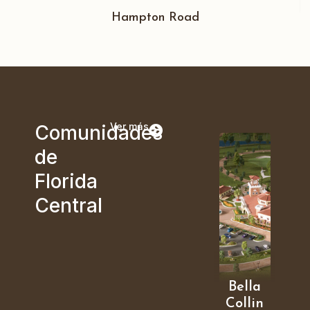
Hampton Road
Ver más
Comunidades
de
Florida
Central
Bella
Collin