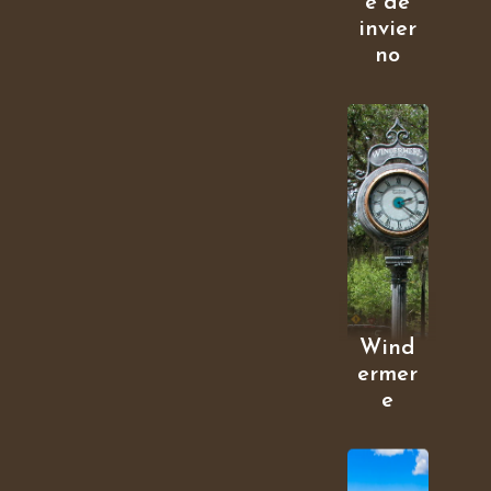
e de
invier
no
Wind
ermer
e