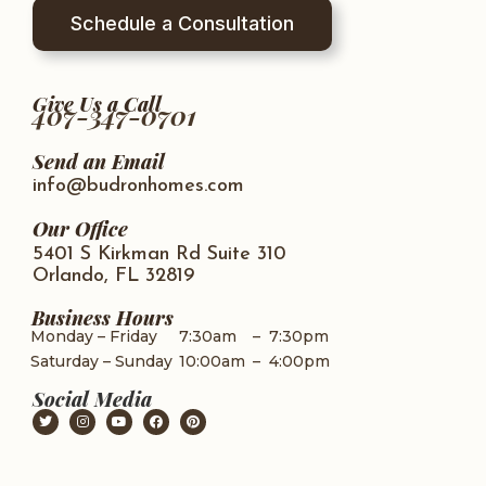
Schedule a Consultation
Give Us a Call
407-347-0701
Send an Email
info@budronhomes.com
Our Office
5401 S Kirkman Rd Suite 310
Orlando, FL 32819
Business Hours
Monday – Friday
7:30am
–
7:30pm
Saturday – Sunday
10:00am
–
4:00pm
Social Media