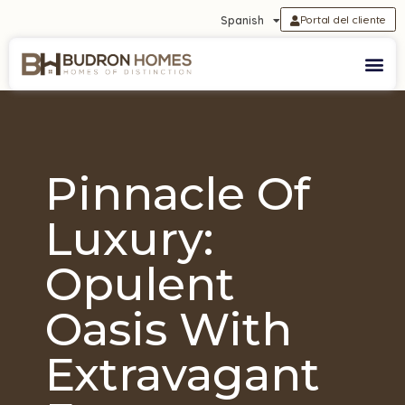
Portal del cliente
Spanish
Pinnacle Of
Luxury:
Opulent
Oasis With
Extravagant