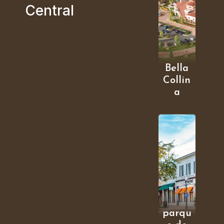
Central
Bella
Collin
a
parqu