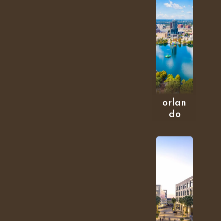
orlan
do