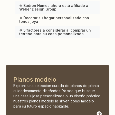
✵ Budron Homes ahora está afiliado a
Weber Design Group
✵ Decorar su hogar personalizado con
tonos joya
✵ 5 factores a considerar al comprar un
terreno para su casa personalizada
Planos modelo
Explore una selección curada de planos de planta
cuidadosamente diseñados. Ya sea que busque
una casa lujosa personalizada o un diseño práctico,
nuestros planos modelo le sirven como modelo
para su futuro espacio habitable.